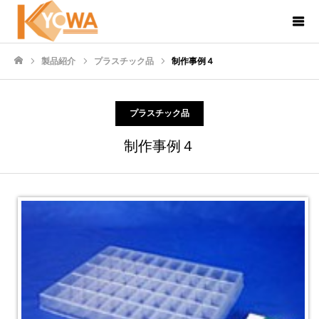
製品紹介
プラスチック品
制作事例４
ホーム
プラスチック品
制作事例４