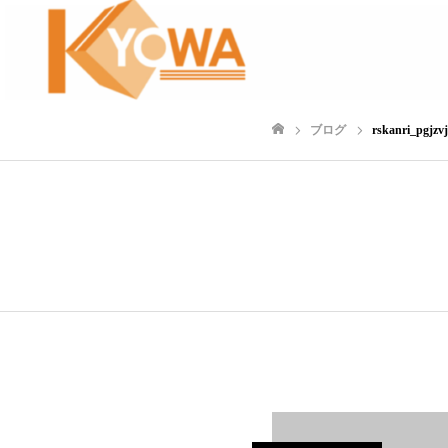
ブログ
rskanri_pg
ホーム